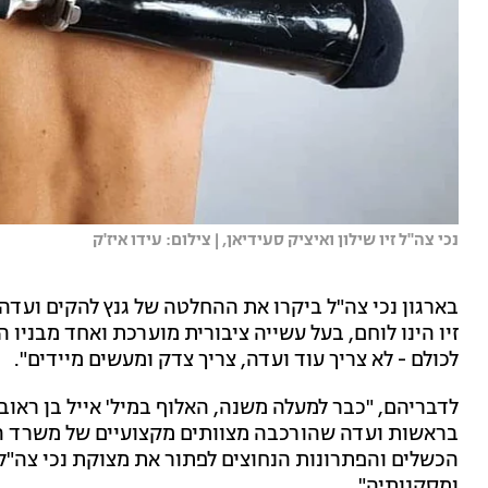
נכי צה''ל זיו שילון ואיציק סעידיאן, | צילום: עידו איז'ק
בארגון נכי צה"ל ביקרו את ההחלטה של גנץ להקים ועדה חד
זיו הינו לוחם, בעל עשייה ציבורית מוערכת ואחד מבניו ה
לכולם - לא צריך עוד ועדה, צריך צדק ומעשים מיידים".
לדבריהם, "כבר למעלה משנה, האלוף במיל' אייל בן ראוב
בראשות ועדה שהורכבה מצוותים מקצועיים של משרד הביט
הכשלים והפתרונות הנחוצים לפתור את מצוקת נכי צה"ל, 
ומסקנותיה".