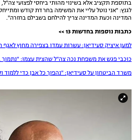
בתוספת תקציב אלא בשינוי מהותי ביחסי לפצועי צה"ל, נ
לגנץ: "אני נוטל עליי את המשימה בחרדת קודש ומתייחס
המדינה וכעת המדינה צריך להילחם בשבילם בחזרה".
כתבות נוספות בחדשות 13 >>
למען איציק סעידיאן: עשרות עמדו בצפירה מחוץ לאגף 
כוכבי פגש את משפחת נכה צה"ל שהצית עצמו: "נתמוך 
משרד הביטחון על סעידיאן: "נהפוך כל אבן כדי ללמוד ול