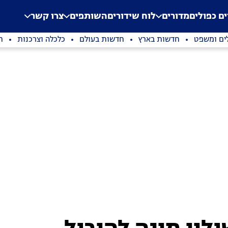
.
Application error: a clien
ים כפולים
מדורים
לוח שידורים
השותפים
צרו קשר
ים ומשפט
חדשות בארץ
חדשות בעולם
כלכלה וצרכנות
ת