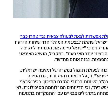
ת אפשרות לצאת לפעולה צבאית נגד טהרן כבר
, ישראל שוקלת לבצע את המהלך חרף שיחות הגרעין
ראשון. ברשת CBS מפי גורמים אמריקנים כי "ישראל סיימה את הכנותיה לתקיפה
ה רציני יותר מאי פעם". במקביל, הנשיא האיראני
בהפצצות, נבנה אותם מחדש".
 הכנה לפעולת תגמול במקרה של תקיפה ישראלית,
שראל". זו, על פי אותם המקורות, גם הסיבה
ה"ב השונות ברחבי המזרח התיכון. בכיר איראני
פשרית", וכי הדיווחים הם "לוחמה פסיכולוגית. לא
י פתחה בתרגילים צבאיים עם "התמקדות בתנועות