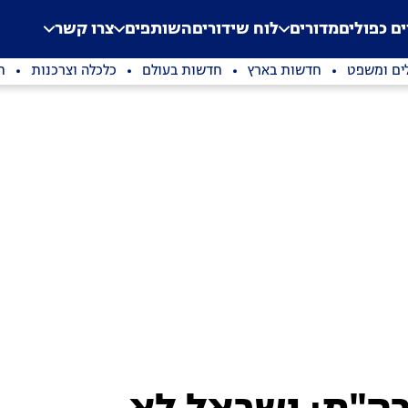
.
Application error: a clien
ים כפולים
מדורים
לוח שידורים
השותפים
צרו קשר
ים ומשפט
חדשות בארץ
חדשות בעולם
כלכלה וצרכנות
ת