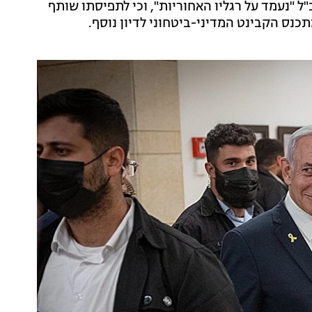
ן השיחות אמר לחדשות 13 כי הרמטכ"ל "נעמד על רגליו האחוריות", וכי לתפיסתו שותף
תכנס הקבינט המדיני-ביטחוני לדיון נוסף.