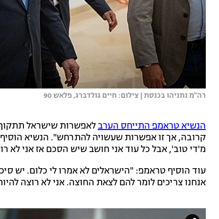
רה"מ נתניהו בכנסת | צילום: חיים גולדברג, פלאש 90
הנשיא טראמפ התייחס הערב
לאפשרות שישראל תתקוף מת
קרובה, אך זו אפשרות שעשויה להתרחש". הנשיא הוסיף: "
מ'די טוב', אבל כל עוד אני חושב שיש הסכם אז אני לא רו
עוד הוסיף טראמפ: "הישראלים לא אמרו לי כלום. יש סיכוי
אנחנו צריכים לומר להם לצאת החוצה. אני לא רוצה להיות