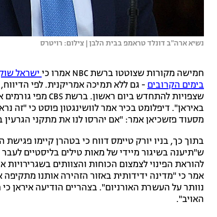
נשיא ארה"ב דונלד טראמפ בבית הלבן | צילום: רויטרס
חמישה מקורות שצוטטו ברשת NBC אמרו כי
ישראל שוקל
בימים הקרובים
- גם ללא תמיכה אמריקנית. לפי הדיווח
שצפויות להתחדש ביום 
באיראן". דיפלומט בכיר אמר לוושינגטון פוסט כי "זה נרא
מסעוד פזשכיאן אמר: "אם יהרסו לנו את מתקני הגרעין 
בתוך כך, בניו יורק טיימס דווח כי בטהרן קיימו פגישת
ש"תיענה בשיגור מיידי של מאות טילים בליסטיים לעבר י
להוראת הפינוי לצמצום הכוחות והצוותים בשגרירויות אר
אמר כי "מדינה ידידותית באזור הזהירה אותנו מתקיפה א
נוותר על העשרת האורניום". בצהריים הודיעה איראן כ
האויב".