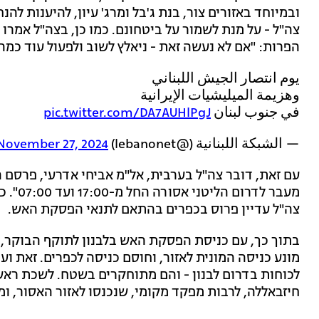
ובמיוחד באזורים צור, בנת ג'בל ומרג' עיון, להיענות ל
צה"ל - על מנת לשמור על ביטחונם. כמו כן, בצה"ל אמר
הפרות: "אם לא נעשה זאת - ניאלץ לשוב ולפעול עוד כמה 
يوم انتصار الجيش اللبناني
وهزيمة الميليشيات الإيرانية
في جنوب لبنان
pic.twitter.com/DA7AUHlPgJ
— الشبكة اللبنانية (@lebanonet)
November 27, 2024
עם זאת, דובר צה"ל בערבית, אל"מ אביחי אדרעי, פרסם ה
מעבר ל
צה"ל עדיין פרוס בכפרים בהתאם לתנאי הפסקת האש.
בתוך כך, עם כניסת הפסקת האש בלבנון לתוקף הבוקר, ע
מונע כניסה המונית לאזור, וחוסם כניסה לכפרים. זאת ו
לכוחות בדרום לבנון - והם מתוחקרים בשטח. לשכת רא
חיזבאללה, לרבות מפקד מקומי, שנכנסו לאזור האסור, ומ