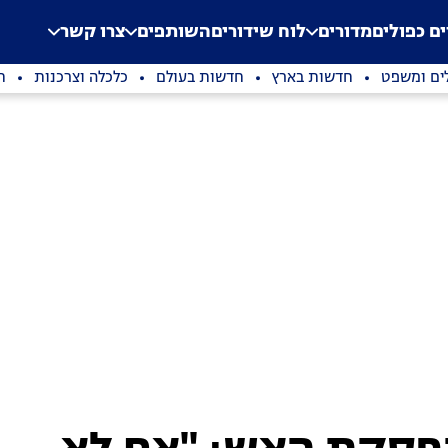
.
Application error: a clien
ים כפולים
מדורים
לוח שידורים
השותפים
צרו קשר
ים ומשפט
חדשות בארץ
חדשות בעולם
כלכלה וצרכנות
ת