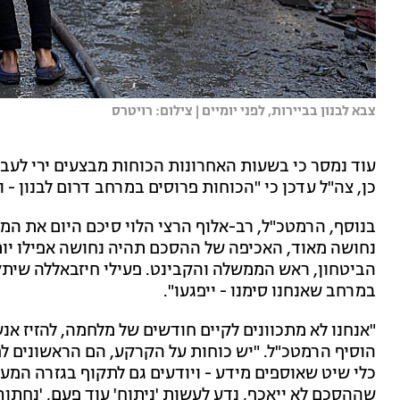
צבא לבנון בביירות, לפני יומיים | צילום: רויטרס
עוד נמסר כי בשעות האחרונות הכוחות מבצעים ירי לעבר
כן, צה"ל עדכן כי "הכוחות פרוסים במרחב דרום לבנון 
בנוסף, הרמטכ"ל, רב-אלוף הרצי הלוי סיכם היום את המ
נחושה מאוד, האכיפה של ההסכם תהיה נחושה אפילו יות
הביטחון, ראש הממשלה והקבינט. פעילי חיזבאללה שיתק
במרחב שאנחנו סימנו - ייפגעו".
"אנחנו לא מתכוונים לקיים חודשים של מלחמה, להזיז אנ
הוסיף הרמטכ"ל. "יש כוחות על הקרקע, הם הראשונים לפג
כלי שיט שאוספים מידע - ויודעים גם לתקוף בגזרה המער
שההסכם לא ייאכף, נדע לעשות 'ניתוח' עוד פעם, 'נחתוך' 