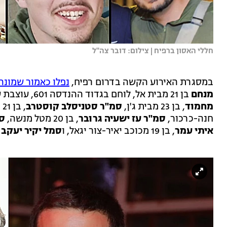
חללי האסון ברפיח | צילום: דובר צה"ל
במסגרת האירוע הקשה בדרום רפיח,
נפלו כאמור שמונה 
מנחם
בן 21 מבית אל, לוחם בגדוד ההנדסה 601, עוצבת עקבות הברזל (401), שבנוסף אליו נפלו
מחמוד
, בן 23 מבית ג'ן,
סמ"ר סטניסלב קוסטרב
, בן 21 מאשדוד,
חנה-כרכור,
סמ"ר עז ישעיה גרובר
, בן 20 מטל מנשה,
סמ
איתי עמר
, בן 19 מכוכב יאיר-צור יגאל, ו
סמל יקיר יעקב ל