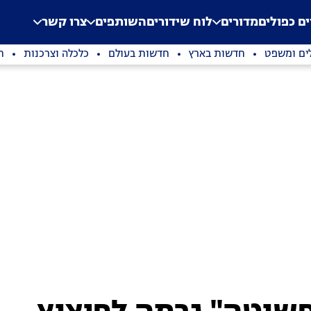
.
Application error: a clien
ים כפולים
מדורים
לוח שידורים
השותפים
צרו קשר
ים ומשפט
חדשות בארץ
חדשות בעולם
כלכלה וצרכנות
ת