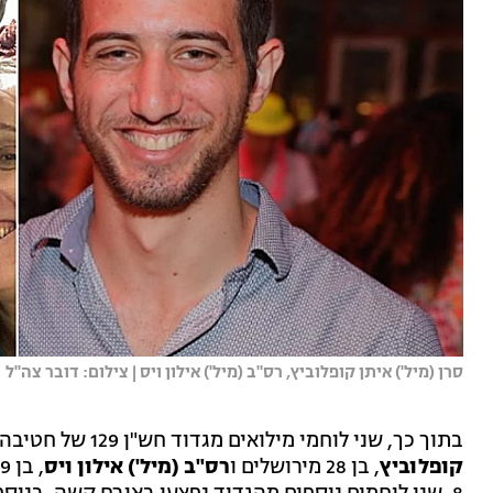
סרן (מיל') איתן קופלוביץ, רס"ב (מיל') אילון ויס | צילום: דובר צה"ל
בתוך כך, שני לוחמי מילואים מגדוד חש"ן 129 של חטיבה 8 נפלו בקרבות בצפון הרצועה:
קופלוביץ
, בן 28 מירושלים ו
רס"ב (מיל') אילון ויס