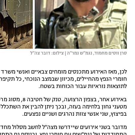
סרן ווסים מחמוד, נגמ"ש נמר"ה | צילום: דובר צה"ל
לכן, מאז האירוע מתכנסים מומחים צבאיים ואנשי משרד
חומרי הנפץ מהחיילים, מכיוון שבמצב הנוכחי, כל תקיפ
לתוצאות נוראיות עבור הכוחות בשטח.
מטעני גחון בלחימה בעזה, ובכך ניתן להבין את השתכל
בפיצוץ, שני אנשי צוות נהרגים ושניים נפצעים.
מדובר בשני אירועים שיידרשו מצה"ל לחשב מסלול מחדש
התמודדות של נגמ"שים עם חומרי נפץ, ובנוסף גם התמו