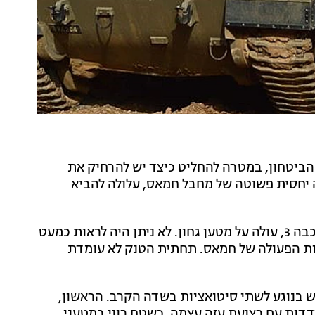
 הביטחון, במטרה להחליט כיצד יש להרחיק את
ה יחסית פשוטה של מחבל חמאס, עלולה להביא
באירוע אחר, בצפון הרצועה, טנק של חטיבה 8, מסוג מרכבה 3, עולה על מטען גחון. לא ניתן היה לראות כמעט
לות הפעולה של חמאס. תחתית הטנק לא עומדת
 בנוגע לשתי סיטואציות בשדה הקרב. הראשון,
דדות עם רצועת עזה עצמה, כשטח רווי במטעני