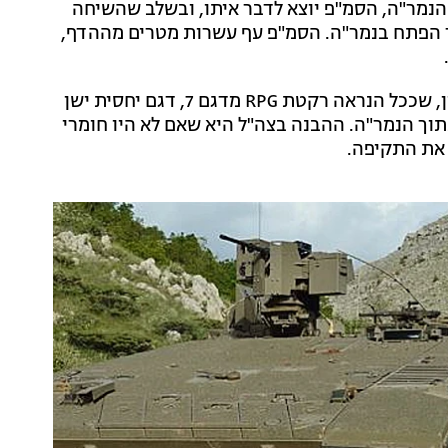
הנמר"ה, הסמ"פ יוצא לדבר איתו, ובשלב שהשיחה
 משוגרת רקטת RPG, וחודרת דרך הפתח בנמר"ה. הסמ"פ עף עשרות מטרים מההדף,
במערכת הביטחון התחושות מאוד קשות בעקבות האסון, שככל הנראה רקטת RPG מדגם 7, דגם יחסית ישן
בתוך הנמר"ה. ההבנה בצה"ל היא שאם לא היו חומרי
 את התקיפה.