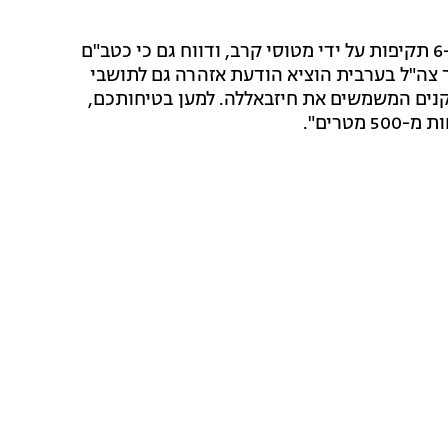
לפי הדיווחים בלבנון בוצעו 15 תקיפות על ידי כטב"מים ו-6 תקיפות על ידי מטוסי קרב, ודווח גם כי כטב"ם
 צה"ל בערבית הוציא הודעת אזהרה גם לתושבי
נים המשמשים את חיזבאללה. למען בטיחותכם,
טרים".