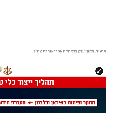
תיעוד: פקקי ענק בדאחייה אחרי אזהרת צה"ל