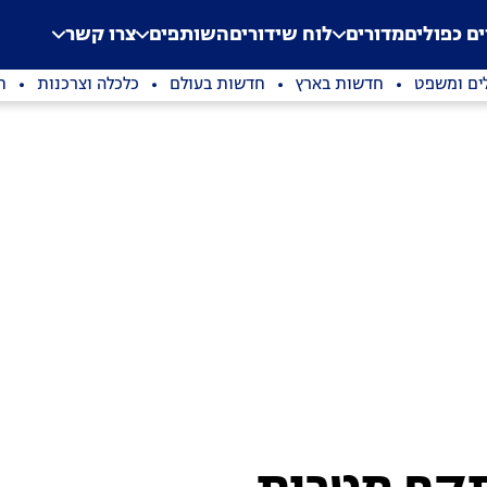
.
Application error: a clien
ים כפולים
מדורים
לוח שידורים
השותפים
צרו קשר
ים ומשפט
חדשות בארץ
חדשות בעולם
כלכלה וצרכנות
ת