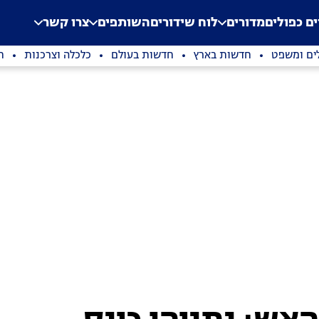
.
Application error: a clien
ים כפולים
מדורים
לוח שידורים
השותפים
צרו קשר
ים ומשפט
חדשות בארץ
חדשות בעולם
כלכלה וצרכנות
ת