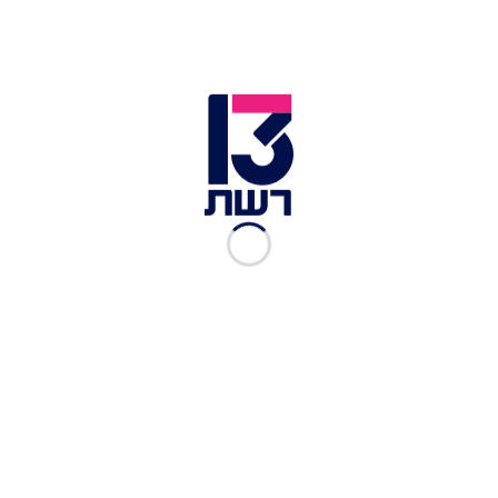
הוא היה עלול לאפשר מימוש של פיגועי תופת.
במסגרת התחקור עלה עוד כי המשטח נשלח על ידי
חברת שינוע מרצועת עזה בשם "אלקדסיה" אשר
מעבירה בשגרה סחורות מרצועת עזה עד למעבר כרם
שלום. כמו כן, זוהתה מעורבותה של תושבת רצועת
עזה בשם מי מנצור בקשר לשילוח הסחורה למעבר,
וזוהו מעורבים נוספים בהברחת חומרי הנפץ: ערפאת
נתשה מחברון ומחמד אבו עווד משכם, אשר גורשו
לרצועת עזה במסגרת עסקת שחרור אסירים. עוד
נמצא כי קשרים אלה מצביעים על מעורבות של 'מטה
הגדה' של חמאס בהברחה.