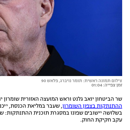
צילום תמונה ראשית: תומר נויברג, פלאש 90
זמן צפייה: 01:04
שר הביטחון יואב גלנט וראש המועצה האזורית שומרון יוסי
ההתנתקות בצפון השומרון
, שעבר במליאת הכנסת, ייכ
בשלושה יישובים שפונו במסגרת תוכנית ההתנתקות: שא-
עקב חקיקת החוק.