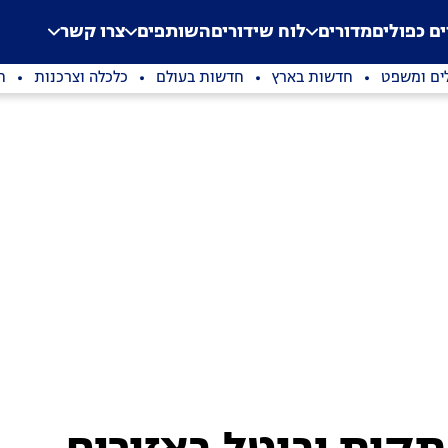
.
Application error: a clien
ים כפולים
מדורים
לוח שידורים
השותפים
צרו קשר
ים ומשפט
חדשות בארץ
חדשות בעולם
כלכלה וצרכנות
ת