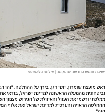
ישיבת חומש החדשה שהוקמה | צילום: פלאש 90
ראש מועצת שומרון, יוסי דגן, בירך על ההחלטה: "זהו רג
ממלכתי ורשמי את העוול והאיוולת של הגירוש מצפון השו
ההחלטה הראויה והערכית למדינת ישראל ואת אלוף הפי
הזה".