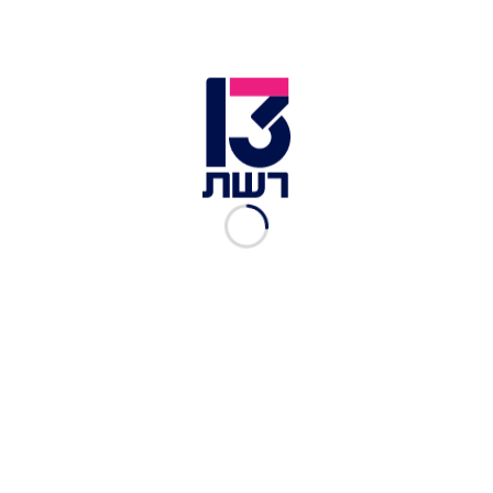
אחד מהביפרים שהתפוצצו
בחיזבאללה התייחסו בהודעה רשמית: "קרוב לשעה
15:30 אחר הצהריים התפוצצו מספר מכשירי זימונית
אצל מספר עובדים ביחידות ומוסדות חיזבאללה
השונים. הפיצוצים גרמו למותה של ילדה ושל שני
אנשים נוספים ומספר פצועים גדול. הגורמים הנוגעים