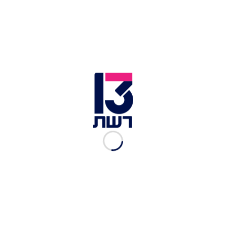
ארה"ב החלו לבצע תקיפות נוספות נגד איראן כדי
לפגוע עוד יותר ביכולתם לאיים על חופש השיט במצרי
הורמוז. ארה"ב רואה באיראן אחראית לתוקפנות
הבלתי מוצדקת נגד ספינות מסחריות וצוותים
אזרחיים השטים בחופשיות בנתיב מים בינלאומי
חיוני".
תקיפות אמריקניות באיראן | צילום: סנטקום