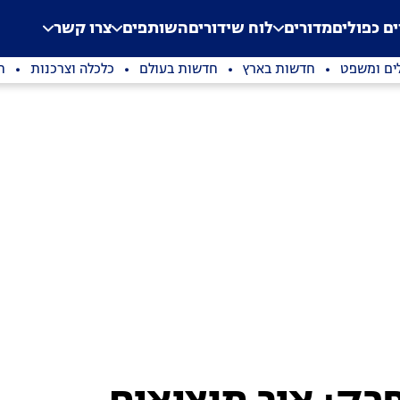
.
Application error: a clien
ים כפולים
מדורים
לוח שידורים
השותפים
צרו קשר
ים ומשפט
חדשות בארץ
חדשות בעולם
כלכלה וצרכנות
ת