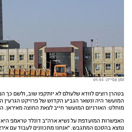
זמן צפייה: 01:55
בטהרן רוצים לוודא שלעולם לא יותקפו שוב, ולשם כך הם
המועשר היה ונשאר הגביע הקדוש של פרויקט הגרעין האי
מוחלט: האורניום המועשר חייב לצאת החוצה מאיראן. הש
האפשרות המועדפת על נשיא ארה"ב דונלד טראמפ היא ה
נמצא בהסכם המתגבש. "אנחנו מתכוונים לעבוד עם אירא