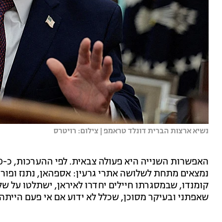
נשיא ארצות הברית דונלד טראמפ | צילום: רויטרס
נמצאים מתחת לשלושה אתרי גרעין: אספהאן, נתנז ופור
קומנדו, שבמסגרתו חיילים יחדרו לאיראן, ישתלטו על ש
שאפתני ובעיקר מסוכן, שכלל לא ידוע אם אי פעם הייתה 