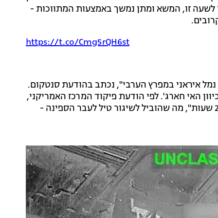
ן לשעה זו, המשא ומתן נמשך באמצעות המתווכות -
רובים.
https://t.co/Cmg5rQH6st
מל איראני במפרץ הערבי", נכתב בהודעת סנטקום.
וון האי חארג'. לפי הודעת פיקוד המרכז האמריקני,
צוות הספינה "התעלם מאזהרות חוזרות ונשנות במשך 24 שעות", מה שהוביל לשיגור טיל לעבר הספינה -