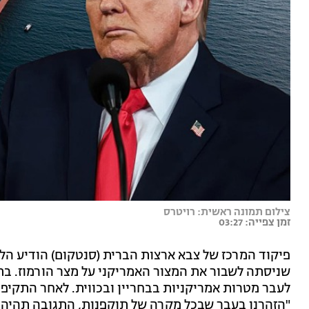
צילום תמונה ראשית: רויטרס
זמן צפייה: 03:27
פיקוד המרכז של צבא ארצות הברית (סנטקום) הודיע הליל
שניסתה לשבור את המצור האמריקני על מצר הורמוז. בתג
לעבר מטרות אמריקניות בבחריין ובכווית. לאחר התקי
"הזהרנו בעבר שבכל מקרה של תוקפנות, התגובה תהיה קש