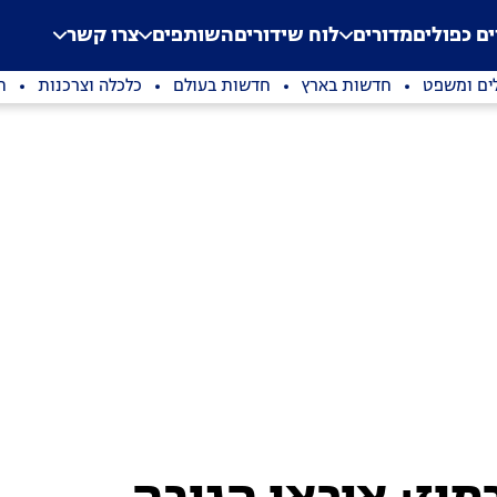
.
Application error: a clien
ים כפולים
מדורים
לוח שידורים
השותפים
צרו קשר
ים ומשפט
חדשות בארץ
חדשות בעולם
כלכלה וצרכנות
ת