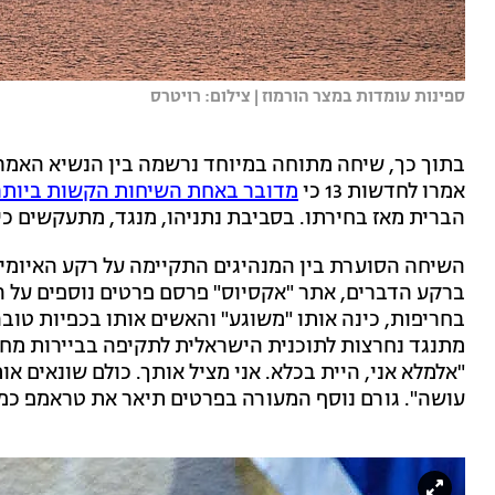
ספינות עומדות במצר הורמוז | צילום: רויטרס
בתוך כך, שיחה מתוחה במיוחד נרשמה בין הנשיא האמריק
אמרו לחדשות 13 כי
מדובר באחת השיחות הקשות ביותר
הברית מאז בחירתו. בסביבת נתניהו, מנגד, מתעקשים כי
השיחה הסוערת בין המנהיגים התקיימה על רקע האיומים
ברקע הדברים, אתר "אקסיוס" פרסם פרטים נוספים על ה
בחריפות, כינה אותו "משוגע" והאשים אותו בכפיות טובה.
מתנגד נחרצות לתוכנית הישראלית לתקיפה בביירות מחש
"אלמלא אני, היית בכלא. אני מציל אותך. כולם שונאים א
עושה". גורם נוסף המעורה בפרטים תיאר את טראמפ כמי