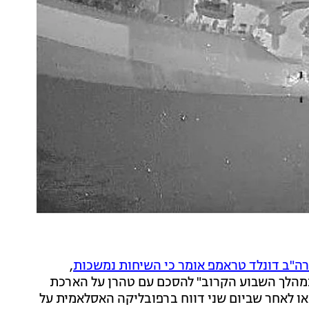
רה"ב דונלד טראמפ אומר כי השיחות נמשכות
,
וא חושב שיגיע "במהלך השבוע הקרוב" להסכם עם טהרן על הארכת
ו לאחר שביום שני דווח ברפובליקה האסלאמית על