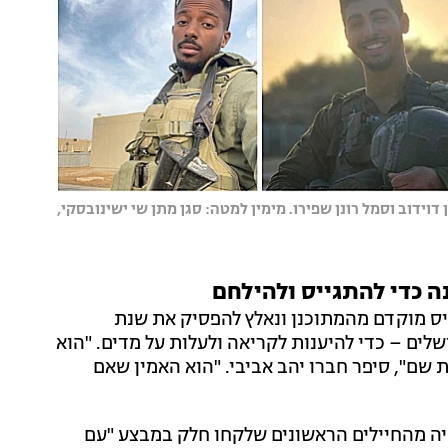
דוידוב וסמל רונן שפירו. מימין למטה: סגן מתן שי ישינובסקי,
נה כדי להתגייס ולהילחם
ייס מוקדם מהמתוכנן ונאלץ להפסיק את שנת
ים – כדי להיענות לקריאה ולעלות על מדים. "הוא
שם", סיפר חברו יהב אביבי. "הוא האמין שאם
ין שירת כלוחם בגדוד ההנדסה הקרבית 605, והיה מהחיילים הראשונים שלקחו חלק במבצע "עם