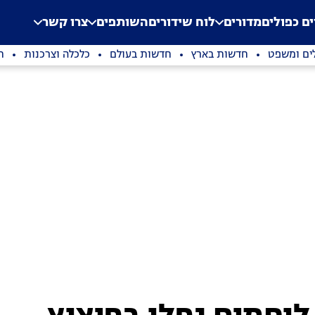
.
Application error: a clien
ים כפולים
מדורים
לוח שידורים
השותפים
צרו קשר
ים ומשפט
חדשות בארץ
חדשות בעולם
כלכלה וצרכנות
ת