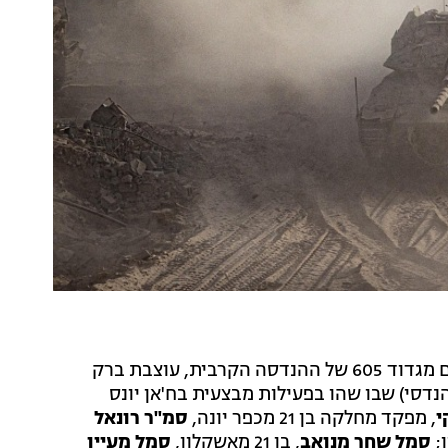
דובר צה"ל התיר הבוקר (רביעי) לפרסום כי שבעה לוחמים מגדוד 605 של ההנדסה הקרבית, עוצבת ברק
ם הנדסי) שבו שהו בפעילות מבצעית בח'אן יונס
י
, מפקד מחלקה בן 21 מכפר יונה,
סמ"ר רונאל
סמל שחר מנואב
, בן 21 מאשקלון,
סמל מעיין