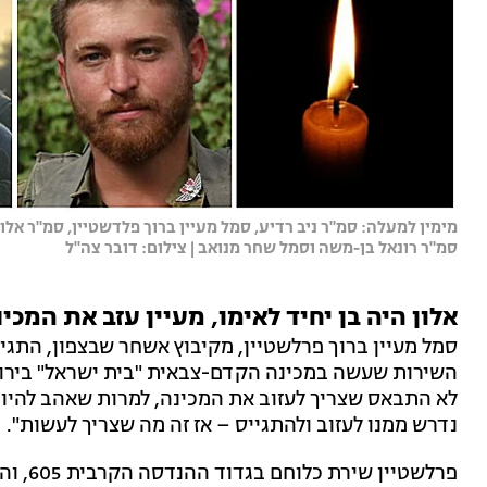
מימין למעלה: סמ"ר ניב רדיע, סמל מעיין ברוך פלדשטיין, סמ"ר אלון 
סמ"ר רונאל בן-משה וסמל שחר מנואב | צילום: דובר צה"ל
אלון היה בן יחיד לאימו, מעיין עזב את המכי
סמל מעיין ברוך פרלשטיין, מקיבוץ אשחר שבצפון, התג
השירות שעשה במכינה הקדם-צבאית "בית ישראל" בירושל
לא התבאס שצריך לעזוב את המכינה, למרות שאהב להיות 
נדרש ממנו לעזוב ולהתגייס – אז זה מה שצריך לעשות".
פרלשטי