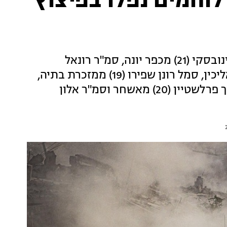
לוחמים נפלו בפיצוץ
נגמ"ש נפגע ממטען בח'אן יונס. סגן מתן שי ישינובסקי (21) מכפר יונה, סמ"ר רונאל
בן-משה (20) מרחובות, סמ"ר ניב רדיע (20) מאליכין, סמל רונן שפירו (19) ממזכרת בתיה,
סמל שחר מנואב (21) מאשקלון, סמל מעיין ברוך פרלשטיין (20) מאשחר וסמ"ר אלון