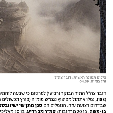
צילום תמונה ראשית: דובר צה"ל
זמן צפייה: 04:39
(188), נפלו אתמול מפיצוץ נגמ"ש פומ"ה (פורץ מכשולי
שבדרום רצועת עזה. הנופלים הם
סגן מתן שי ישינובסק
בן-משה
, בן 20 מרחובות;
סמ"ר ניב רדיע
, בן 20 מאליכין;