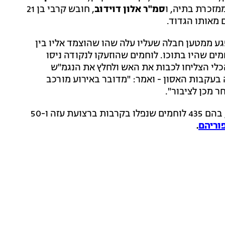
סמ"ר אלון דוידוב
, חובש קרבי בן 21
 מאותו הגדוד.
דסה הקרבית, נפגע ממטען חבלה שעליו עלה שהו שהוצמד אליו בין
מים שהיו בתוכו. לוחמים שהוזעקו לנקודה ניסו
ע דחפור D9 ששפך חול על הכלי הצליחו לכבות את האש ולחלץ את הנגמ"ש
בעקבות האסון - ואמר: "מדובר באירוע מורכב
 מכן לציבור".
מתחילת המלחמה פורסמו שמותיהם של 879 חללי צה"ל, בהם 435 לוחמים שנפלו בקרבות ברצועת עזה ו-50
וריהם
.