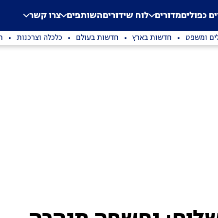
.
Application error: a clien
ים כפולים
מדורים
לוח שידורים
השותפים
צרו קשר
ים ומשפט
חדשות בארץ
חדשות בעולם
כלכלה וצרכנות
ת