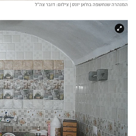
המנהרה שנחשפה בח'אן יונס | צילום: דובר צה"ל