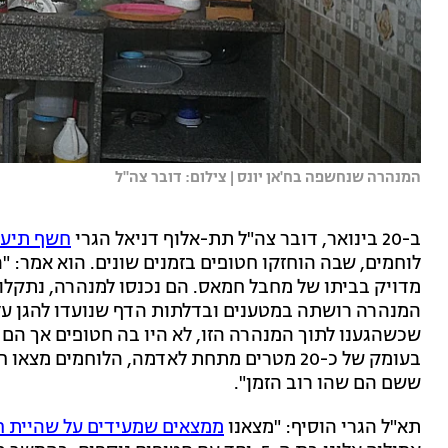
המנהרה שנחשפה בח'אן יונס | צילום: דובר צה"ל
ב-20 בינואר, דובר צה"ל תת-אלוף דניאל הגרי
חשף תיעוד
לוחמים, שבה הוחזקו חטופים בזמנים שונים. הוא אמר: 
מדויק בביתו של מחבל חמאס. הם נכנסו למנהרה, נתקלו 
המנהרה רושתה במטענים ובדלתות הדף שנועדו להגן על
שכשהגענו לתוך המנהרה הזו, לא היו בה חטופים אך הם
בעומק של כ-20 מטרים מתחת לאדמה, הלוחמים מ
ששם הם שהו רוב הזמן".
תא"ל הגרי הוסיף: "מצאנו
ממצאים שמעידים על שהיית ח