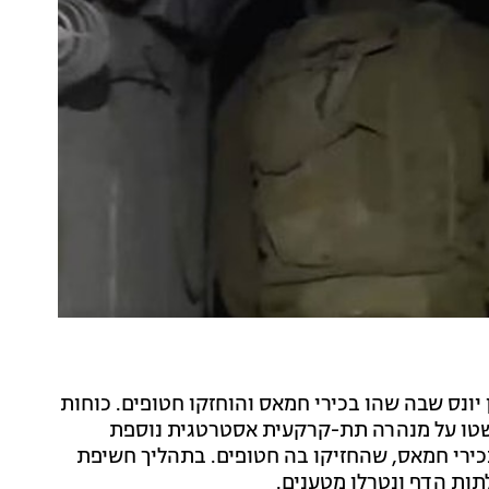
יונס שבה שהו בכירי חמאס והוחזקו חטופים. כוחות
 ויחידה מיוחדת נוספת שתחת פיקוד אוגדה 98 פשטו על מנהרה תת-קרקעית אסטרטגית נוספת
בכירי חמאס, שהחזיקו בה חטופים. בתהליך חשיפת
תות הדף ונטרלו מטענים.