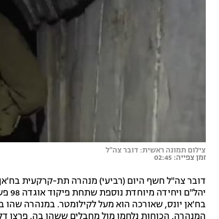
צילום תמונה ראשית: דובר צה"ל
זמן צפייה: 02:45
דובר צה"ל חשף היום (רביעי) מנהרה תת-קרקעית בח'אן 
יהל"ם
בח'אן יונס, שאורכה הוא מעל לקילומטר. במנהרה שהו 
המנהרה, הכוחות נלחמו מול מחבלים ששהו בה, פרצו דל