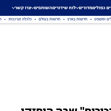
.
Application error: a clien
ים כפולים
מדורים
לוח שידורים
השותפים
צרו קשר
ים ומשפט
חדשות בארץ
חדשות בעולם
כלכלה וצרכנות
ת