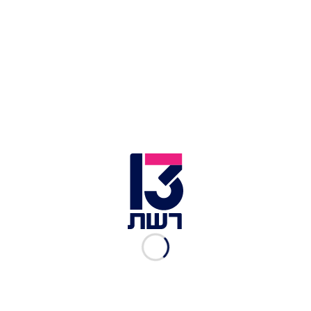
באסיה. בוושינגטון טענו כי ההכנסות ממכירת הנפט
משמשות למימון פעילות טרור וארגוני פרוקסי של
איראן באזור.
כלי שיט במצר הורמוז | צילום: רויטרס