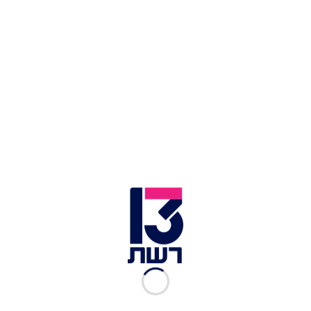
לפי הודעת שב"כ, "בפשיטה על מתחם מגורים בלוד
אותרו אזרחים ישראלים נוספים שהתכוונו להשתמש
באחד מהמטענים האמורים, למטרות פליליות.
מהחקירה בשב"כ עלה כי חיזבאללה פעל לגיוס והפעלה
של תשתית מבריחים בישראל לטובת קליטת אמצעי
לחימה חריגים והפצתם לגורמים שונים, בהם גורמים
פליליים".