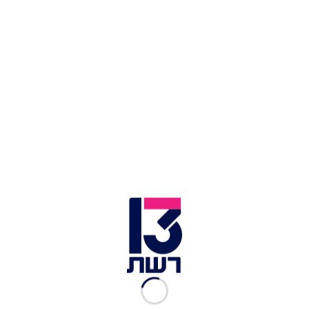
זמן צפייה: 00:43
ברקע תשובת חמאס בנוגע למתווה עסקת החטופים,
גורמים מדיניים מעריכים כי מנהיג חמאס בעזה, יחיא
סינוואר, לא היה מעורב בהחלטה, כך פורסם הערב
(חמישי) במהדורה המרכזית. לפי ההערכה, סינוואר
"מנותק קשר" ולא היה מעורב בניסוח התשובה, ולכן
גם חל עיכוב במסירתה לקטר. בישראל מעריכים עוד
כי בארגון הטרור מקבלים בשבועות האחרונים
החלטות מבלי שסינוואר מעודכן בהן.
בתוך כך, אם או בלי סינוואר - המגעים לעסקה
ממשיכים. בכיר חמאס ח'ליל אל-חיה, סגנו של סינוואר,