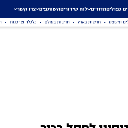
.
Application error: a clien
ים כפולים
מדורים
לוח שידורים
השותפים
צרו קשר
ים ומשפט
חדשות בארץ
חדשות בעולם
כלכלה וצרכנות
ת