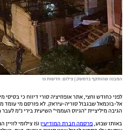
המבנה שהותקף בדמשק | צילום: חדשות 13
לפני כחודש וחצי, אתר אופוזיציה סורי דיווח כי בסיסי מ
אל-בוכמאל שבגבול סוריה-עיראק. לא פורסם מי עומד מ
הגיבה מיליציית "הגיוס העממי" השיעית בירי נ"מ לעבר 
באותו שבוע,
פרסמה חברת המודיעין
ISI צילומי לווי