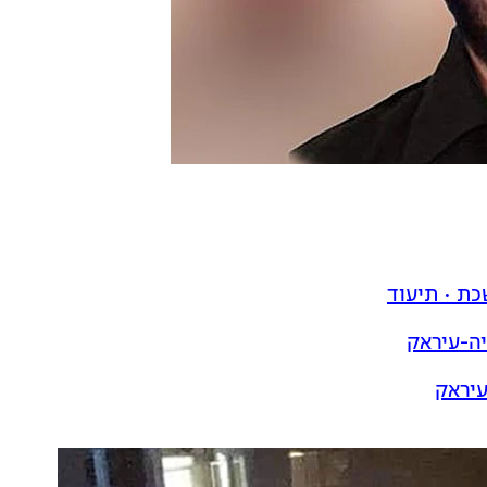
כת • תיעוד
יה-עיראק
עיראק