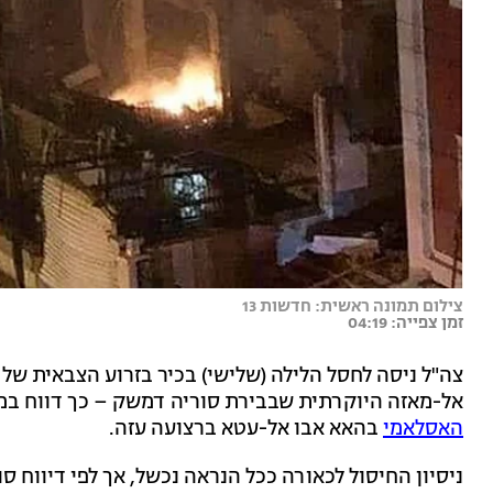
צילום תמונה ראשית: חדשות 13
זמן צפייה: 04:19
צה"ל ניסה לחסל הלילה (שלישי) בכיר בזרוע הצבאית של 
אל-מאזה היוקרתית שבבירת סוריה דמשק – כך דווח במ
האסלאמי
בהאא אבו אל-עטא ברצועה עזה.
ניסיון החיסול לכאורה ככל הנראה נכשל, אך לפי דיווח ס