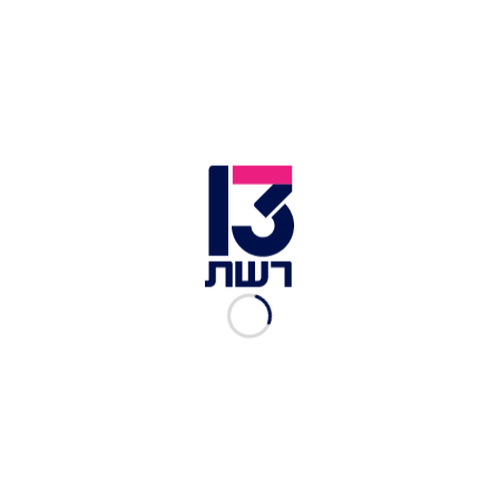
הפסקת האש, ישראל לא התחייבה להפסיק את
החיסולים ולא את הירי בגדר.
בהמשך לכך, נראה כי שר הביטחון נפתלי בנט נוטה
לתמוך בכניסה של פרויקטים כלכליים לעזה. חמאס
אותת השבוע שיש לו הנהגה שמוכנה להתקדם
במאמצי ההסדרה, ונראה כי בנט מבין שפיתוח כלכלי
עשוי להעניק מוטיבציה בכיוון זה.
עוד בחדשות 13:
חמאס הודיע: פעיל הארגון נהרג במהלך תקיפת צה"ל
בעזה
450 רקטות ב-50 שעות ו-25 מחבלים הרוגים: מספרי
"חגורה שחורה"
בתום הערכת מצב: ראשי הרשויות בעוטף עזה הודיעו
על חזרה לשגרה