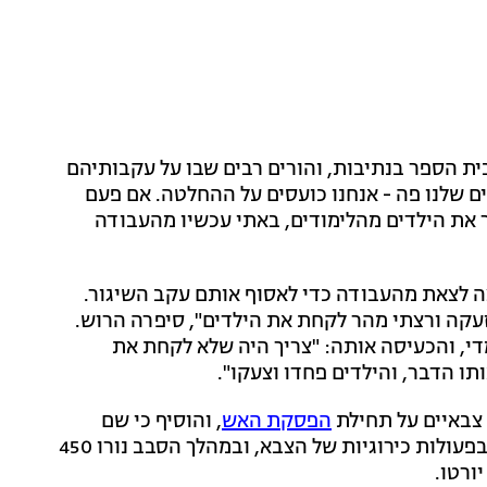
ת הספר בנתיבות, והורים רבים שבו על עקבותיהם
ים שלנו פה - אנחנו כועסים על ההחלטה. אם פעם
יר את הילדים מהלימודים, באתי עכשיו מהעבודה
ה לצאת מהעבודה כדי לאסוף אותם עקב השיגור.
זעקה ורצתי מהר לקחת את הילדים", סיפרה הרוש.
די, והכעיסה אותה: "צריך היה שלא לקחת את
תו הדבר, והילדים פחדו וצעקו".
 צבאיים על תחילת
הפסקת האש
, והוסיף כי שם
המבצע הוא "חגורה שחורה". לדבריו, חוסלו 25 מחבלים בפעולות כירוגיות של הצבא, ובמהלך הסבב נורו 450