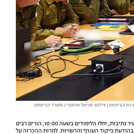
ת הביטחון | צילום: אריאל חרמוני / משרד הביטחון
לאחר שהוכרז הבוקר כי ביישובי מערב הנגב, בהם גם העיר נתיבות, יחלו הלימודים בשעה 10:00, הורים רבים
בהודעת פיקוד העורף והרשויות. למרות ההכרזה על