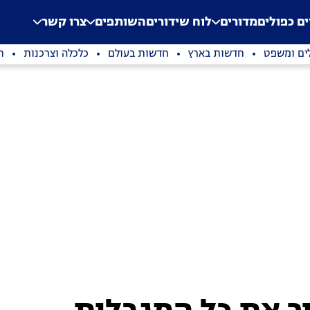
.
Application error: a clien
ים כפולים
מדורים
לוח שידורים
השותפים
צרו קשר
ים ומשפט
חדשות בארץ
חדשות בעולם
כלכלה וצרכנות
ת