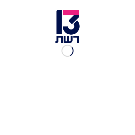
תקיפת חיל האוויר ברצועה במהלך מבצע שומר החומות | צילום:
רויטרס
האירועים נבדקו על-ידי מנגנון התחקור המטכ"לי,
במסגרת תהליך בדיקה ותחקור שעסק בטענות