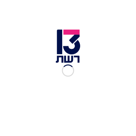
לכתבות נוספות בחדשות 13 >>
ת"א והרצליה קרובות להיצבע באדום; י-ם ובני ברק
ירוקות לחלוטין
רוכב אופנוע נהרג מפגיעת רכב בראשל"צ, בנו בן ה-7
נפצע בינוני
בתגובה להמשך שיגור בלוני התבערה: צה"ל תקף
ברצועת עזה