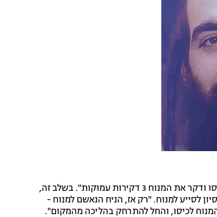
בכתב האישום מתואר כיצד הנאשם "שלף את הסכין מכיסו ודקר את המנוח 3 דקירות עמוקות". בשלב זה,
ן לסייע למנוח. "רק אז, הניח הנאשם למנוח -
מנוח לכיסו, והחל להתרחק בהליכה מהמקום".