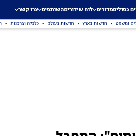
.
Application error: a clien
ים כפולים
מדורים
לוח שידורים
השותפים
צרו קשר
ים ומשפט
חדשות בארץ
חדשות בעולם
כלכלה וצרכנות
ת