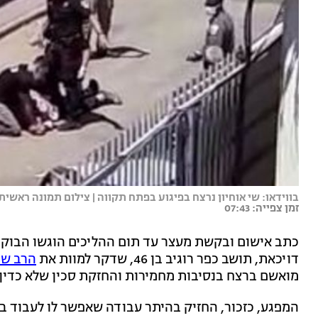
בווידאו: שי אוחיון נרצח בפיגוע בפתח תקווה | צילום תמונה ראש
זמן צפייה: 07:43
כתב אישום ובקשת מעצר עד תום ההליכים הוגשו הבוקר
דויכאת, תושב כפר רוגיב בן 46, שדקר למוות את
הרב שי 
מואשם ברצח בנסיבות מחמירות והחזקת סכין שלא כדין 
המפגע, כזכור, החזיק בהיתר עבודה שאפשר לו לעבוד ביש