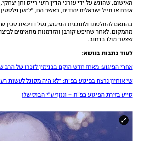
האישום, שהוגש על ידי עורכי הדין רועי רייס וחן יצחק
אזרח או חייל ישראלים יהודים, באשר הם, "למען פלסטין
בהתאם להחלטתו ולתוכנית הפיגוע, נטל דויכאת סכין שה
מהמקום. לאחר שחיפש קורבן והזדמנות מתאימים לביצוע 
שצעד מולו ברחוב.
לעוד כתבות בנושא:
אחרי הפיגוע: מאחז חדש הוקם בבנימין לזכרו של הרב שי
שי אוחיון נרצח בפיגוע בפ"ת: "לא היה מסוגל לעשות רע 
סייע בזירת הפיגוע בפ"ת – וננזף ע"י הבוס שלו