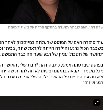
שרה דהן, האם שבתה תועדה בהתקף חרדה עקב שיגור מעזה
עוד סיפרה האם על הפוסט שהעלתה בפייסבוק לאחר המק
כשכבר הכול נרגע והילדה הייתה לקראת שינה, בכיתי וכ
תחושה של תסכול. עניין של רבע שעה וזה כבר התפשט ב
בפוסט שפרסמה אמש, כתבה דהן: "הבת שלי, האושר הפ
מכל משמר - קפאה במקום ופשוט לא זזה למרות שהייתה 
ולא זזה עם הידיים על הראש.. ילדה שלי אני מצטערת כ
רגע ושניה".