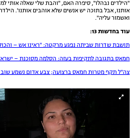
"הילדים נבהלו", סיפרה האם, "והבת שלי שאלה אותי למה
אותנו, אבל בתוכה יש אנשים שלא אוהבים אותנו'. הילדה 
ואשמור עליה".
עוד בחדשות 13:
תושבת שדרות שביתה נפגע מרקטה: "ראינו אש – והכול 
חמאס בתגובה לתקיפות בעזה: הסלמה מסוכנת – ישרא
צה"ל תקף מטרות חמאס ברצועה; צבע אדום נשמע שוב 