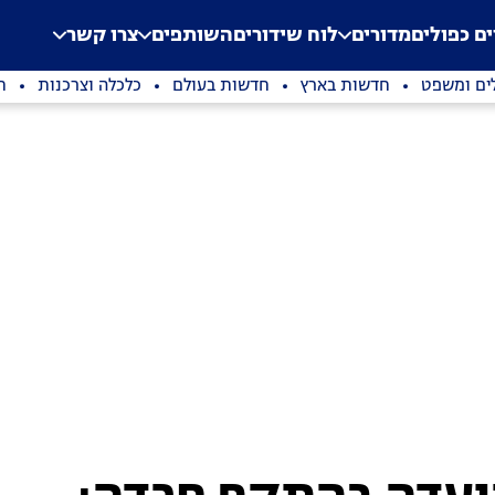
.
Application error: a clien
ים כפולים
מדורים
לוח שידורים
השותפים
צרו קשר
ים ומשפט
חדשות בארץ
חדשות בעולם
כלכלה וצרכנות
ת