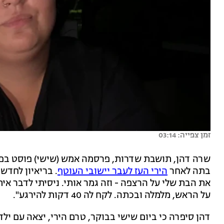
זמן צפייה: 03:14
שרה דהן, תושבת שדרות, פרסמה אמש (שישי) פוסט בפ
בתה לאחר
הירי העז לעבר יישובי העוטף
את הבת שלי על הרצפה - וזה גמר אותי. ניסיתי לדבר אי
על הראש, מלמלה ובכתה. לקח לה 40 דקות להירגע".
דהן סיפרה כי ביום שישי בבוקר, טרם הירי, יצאה עם ילד