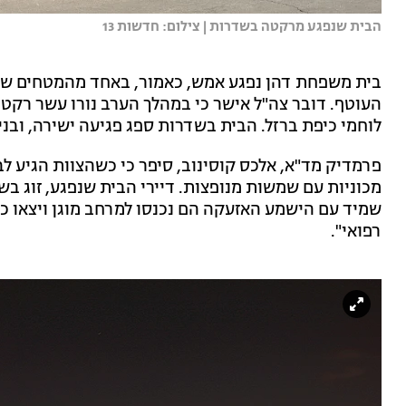
הבית שנפגע מרקטה בשדרות | צילום: חדשות 13
העוטף. דובר צה"ל אישר כי במהלך הערב נורו עשר רקטו
לוחמי כיפת ברזל. הבית בשדרות ספג פגיעה ישירה, ובני
פרמדיק מד"א, אלכס קוסינוב, סיפר כי כשהצוות הגיע לב
שמיד עם הישמע האזעקה הם נכנסו למרחב מוגן ויצאו כע
רפואי".