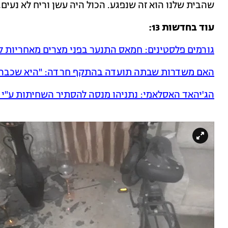
שהבית שלנו הוא זה שנפגע. הכול היה עשן וריח לא נעים,
עוד בחדשות 13:
גורמים פלסטינים: חמאס התנער בפני מצרים מאחריות ל
האם משדרות שבתה תועדה בהתקף חרדה: "היא שכבה 
הג'יהאד האסלאמי: נתניהו מנסה להסתיר השחיתות ע"י