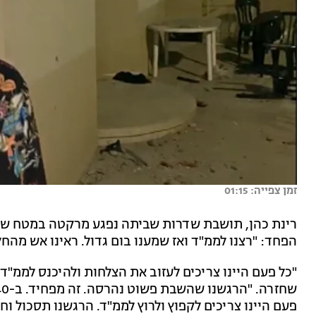
זמן צפייה: 01:15
רינת כהן, תושבת שדרות שביתה נפגע מרקטה במטח שנו
הפחד: "רצנו לממ"ד ואז שמענו בום גדול. ראינו אש מהחל
"כל פעם היינו צריכים לעזוב את הצלחות ולהיכנס לממ"ד
פעם היינו צריכים לקפוץ ולרוץ לממ"ד. הרגשנו תסכול 