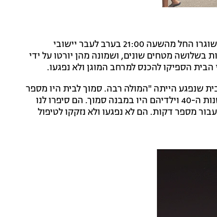
בית משפחת דהן נפגע אמש, כאמור, באחד מהמטחים ששוגרו החל מהשעה 21:00 בערב לעבר יישובי
ת בשלושה מטחים שונים, ושמונה מהן יורטו על ידי
 הבית הספיקו להכנס למרחב המוגן ולא נפגעו.
ית שנפגע הייתה "המולה רבה. סמוך לבית היו מספר
מכוניות עם שמשות מנופצות. דיירי הבית שנפגע, זוג בשנות ה-40 וילדיהם היו במבנה סמוך. הם סיפרו לנו
בור מספר דקות. הם לא נפגעו ולא נזקקו לטיפול