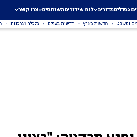
.
Application error: a clien
ים כפולים
מדורים
לוח שידורים
השותפים
צרו קשר
ים ומשפט
חדשות בארץ
חדשות בעולם
כלכלה וצרכנות
ת