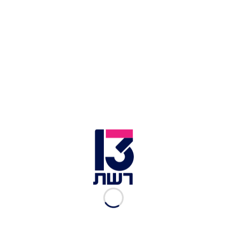
עזתים מתגודדים על ציר נצרים | צילום: רויטרס