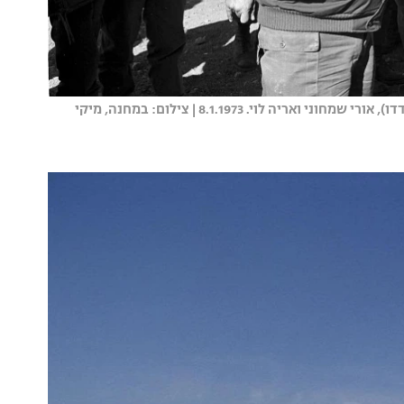
סיור ברמת הגולן, רוני דניאל שני מימין, לצידו הרמטכל דוד אלעזר (דדו), אורי שמחוני ואריה לוי. 8.1.1973 | צילום: במחנה, מיקי