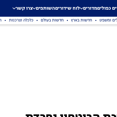
.
Application error: a clien
ים כפולים
מדורים
לוח שידורים
השותפים
צרו קשר
ים ומשפט
חדשות בארץ
חדשות בעולם
כלכלה וצרכנות
ת