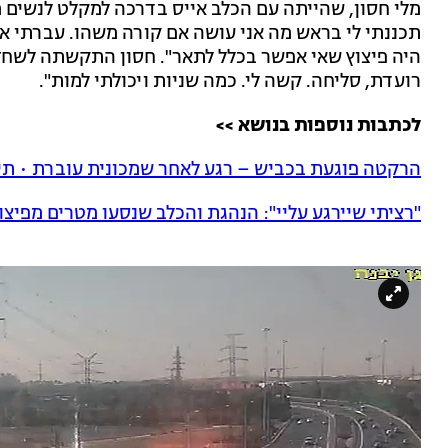
מלי חסון, שהייתה עם הכלב אייס בדרכה למקלט לנשים מ
תכננתי לי בראש מה אני עושה אם קורה משהו. עברתי את
היה פיצוץ שאי אפשר בכלל לתאר". חסון התקשתה לשחז
רועדת, סליחה. קשה לי. כמה שניות ויכולתי למות".
לכתבות נוספות בנושא >>
הרקטה פוגעת בכביש – רגע לאחר שמכונית עוברת • תי
"רציתי שיירגע עליי": הנהגת והכלב שנסעו מטרים מפיצ