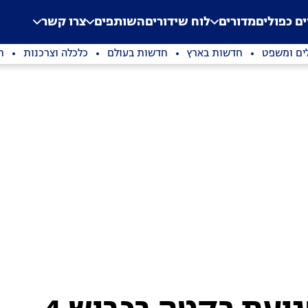
.
Application error: a clien
ים כפולים
מדורים
לוח שידורים
השותפים
צרו קשר
ים ומשפט
חדשות בארץ
חדשות בעולם
כלכלה וצרכנות
ת