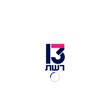
תקיפה בסוריה. ארכיון | צילום: רויטרס
צבא סוריה הודיע לפנות בוקר כי ישראל תקפה באזור
העיר חומס שבמערב המדינה, בפעם השלישית תוך
ארבעה ימים. לפי הודעת צבא סוריה, "סמוך ל-00:35
ביצע האויב הישראלי מתקפה אווירית מכיוון
צפון-מזרח ביירות ופגע במספר מטרות בעיר חומס
ובפאתי העיר חומס. מערכות ההגנה האוויריות בלמו
את הטילים שנורו במהלך התוקפנות והפילו את חלקם.
תוקפנות זו הביאה לפציעתם של חמישה אנשי צבא
ולנזקים לרכוש".
סוכנות הידיעות רויטרס ציטטה שני גורמי מודיעין