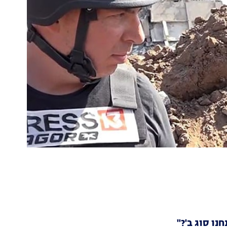
נו סוג ב'?"