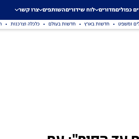
.
Application error: a clien
ים כפולים
מדורים
לוח שידורים
השותפים
צרו קשר
ים ומשפט
חדשות בארץ
חדשות בעולם
כלכלה וצרכנות
ת