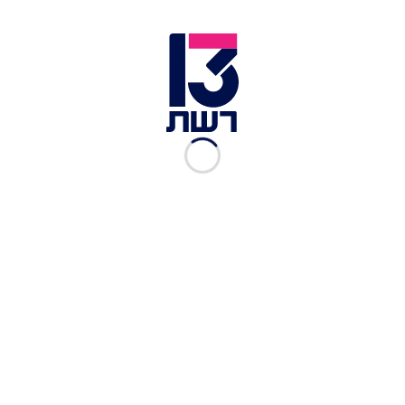
המדינה, האם לפעול דרך אחת המיליציות בעיראק או
בתימן, או האם דווקא לשלב את האפשרויות. ההערכה
היא שאם דונלד טראמפ ייבחר לנשיא ארה"ב איראן
תנסה למתן את התקיפה, בשונה ממצב בו קמלה
האריס נבחרת. זאת מתוך הנחה שזהות הנשיא החדש
תשפיע על תגובת ישראל במידה ותותקף בפעם
השלישית.