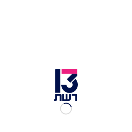
פלדשטיין
, ובו תקף גם את מערכת הביטחון והאשים
בכך שמסמכים לא מגיעים אליו - ומודלפים לתקשורת:
"ברור לי שגם הנגד המואשם חשב שמסמכים
רלוונטיים לא מגיעים אליי. זה דבר חמור ביותר. אני
ראש הממשלה, אני צריך לקבל מסמכים סודיים
חשובים ואכן לפעמים מידע חשוב לא מגיע אליי. חומר
קריטי צריך להגיע לראש הממשלה, אני מקבל החלטות
על סמך המידע הזה".
עוד במהלך הסרטון ראש הממשלה תקף את מערכת
אכיפת החוק בחריפות וטען כי "מסע ציד נגדי ונגד
בוחריי. נלחמים בשבע חזיתות - וגם בחזית הזו".