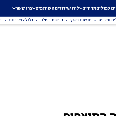
.
Application error: a clien
ים כפולים
מדורים
לוח שידורים
השותפים
צרו קשר
ים ומשפט
חדשות בארץ
חדשות בעולם
כלכלה וצרכנות
ת