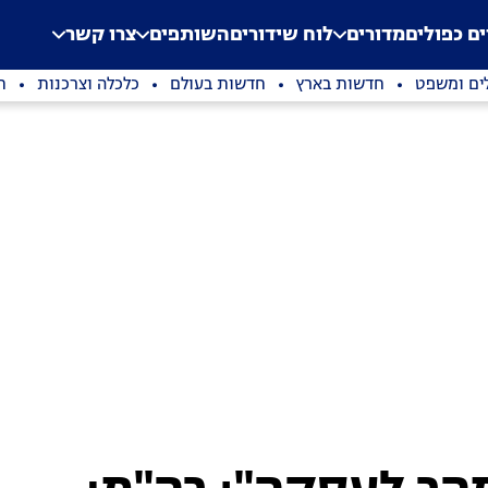
.
Application error: a clien
ים כפולים
מדורים
לוח שידורים
השותפים
צרו קשר
ים ומשפט
חדשות בארץ
חדשות בעולם
כלכלה וצרכנות
ת