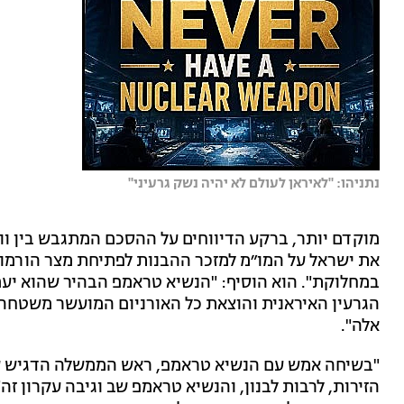
נתניהו: "לאיראן לעולם לא יהיה נשק גרעיני"
מוקדם יותר, ברקע הדיווחים על ההסכם המתגבש בין ווש
את ישראל על המו״מ למזכר ההבנות לפתיחת מצר הורמוז
במחלוקת". הוא הוסיף: "הנשיא טראמפ הבהיר שהוא יעמ
הגרעין האיראנית והוצאת כל האורניום המועשר משטחה, 
אלה".
"בשיחה אמש עם הנשיא טראמפ, ראש הממשלה הדגיש שי
הזירות, לרבות לבנון, והנשיא טראמפ שב וגיבה עקרון ז