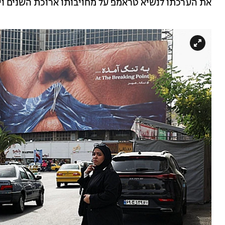
את הערכתו לנשיא טראמפ על מחויבותו ארוכת השנים ויו