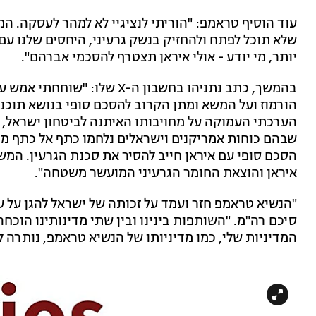
עוד הוסיף טראמפ: "הוריתי לנציגיי לא למהר לעסקה. המ
שלא תוכל לפתח ולהחזיק בנשק גרעיני, היחסים שלנו עם
יותר, מי יודע - אולי איראן תצטרף להסכמי אברהם".
בהמשך, כתב נתניהו בחשבון ה-X
הורמוז ועל המשא ומתן הקרוב להסכם סופי בנושא תוכני
שבהם כוחות אמריקנים וישראלים נלחמו כתף אל כתף מול
הסכם סופי עם איראן חייב להסיר את סכנת הגרעין. המ
איראן והוצאת החומר הגרעיני המועשר משטחה".
"הנשיא טראמפ חזר ועמד על זכותה של ישראל להגן על עצ
סיכם רה"מ. "השותפות בינינו ובין שתי מדינותינו הוכח
המדיניות שלי, כמו מדיניותו של הנשיא טראמפ, נותרה ללא