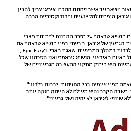
צור יישאר עד אשר ייחתם הסכם. איראן צריך להבין
 איראן הופכים למקצועיים ופרודוקטיביים הרבה
 שלו: "שוחחתי אמש עם הנשיא טראמפ על מזכר ההבנות לפתיחת מצרי
ת הגרעין של איראן. הבעתי בפני הנשיא טראמפ את
הערכתי העמוקה על מחויבותו האיתנה לביטחון ישראל, לרבות במהלך המבצעים 'שאגת הארי' ו'Epic Fury',
 האיום האיראני. הנשיא טראמפ ואני הסכמנו שכל
שמעות היא פירוק מתקני ההעשרה הגרעיניים של
מה מפני איומים בכל החזיתות, לרבות בלבנון",
ה בשדה הקרב והיא מעולם לא הייתה חזקה יותר.
 שינוי: לאיראן לא יהיה נשק גרעיני".