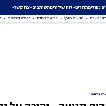
.
Application error: a clien
ים כפולים
מדורים
לוח שידורים
השותפים
צרו קשר
ים ומשפט
חדשות בארץ
חדשות בעולם
כלכלה וצרכנות
ת
בא וביטחון