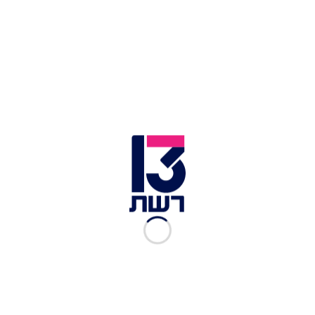
לעבר החיילים. צה"ל מתחקר את האירוע, ובמקביל
נפתחה חקירת מצ"ח.
ניקולאי מלאדנוב, שליח האו"ם למזרח התיכון, מסר
בתגובה לפרסום תיעוד הירי: "מזעזע היה לצפות
בסרטון שבו נהרג עומר בדאווי בידי כוחות הביטחון
הישראלים בחברון, בנסיבות שבהן נדמה שהוא לא
היווה איום. תנחומיי העמוקים למשפחתו. יש לחקור
מעשים כאלה ביסודיות