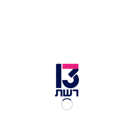
מימין: סמ"ר איתי פאריזאט וסמ"ר יאיר חנניה | צילום: דובר צה"ל
אתמול הותר לפרסום כי
שני לוחמים נפלו בקרב בצפון
רצועת עזה
:
סמל-ראשון איתי פאריזאט
, בן 20 מפתח
תקווה, ו
סמל-ראשון יאיר חנניה,
בן 22 ממצפה נטופה
- שניהם לוחמים בגדוד שקד של חטיבת גבעתי, אשר
נהרגו בקרב בג'באליה. באותה התקרית נפצע לוחם
נוסף מאותו הגדוד באורח קשה.