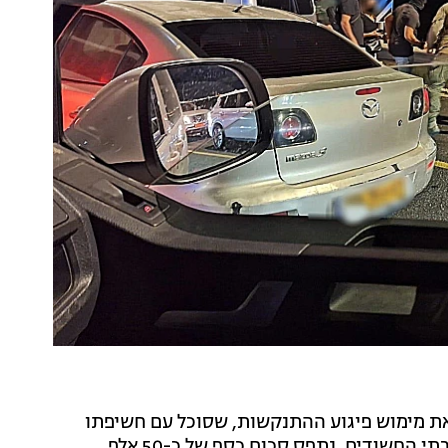
ת מימוש פיגוע ההתנקשות, שסוכל עם חשיפתו
על-ידי שב"כ וימ"ר ירושלים. בחיפוש שערכו השוטרים בבתי החשודים, נתפס סכום כסף של כ-50 אלף