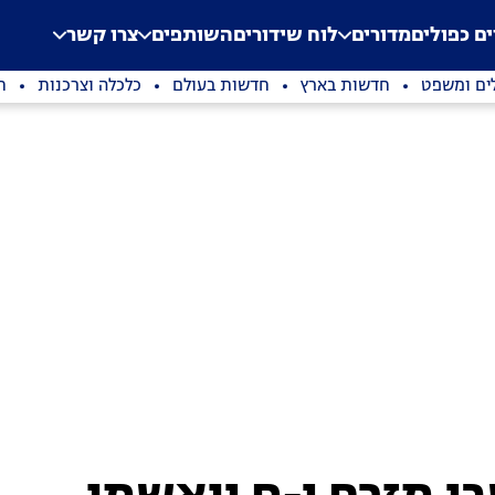
.
Application error: a clien
ים כפולים
מדורים
לוח שידורים
השותפים
צרו קשר
ים ומשפט
חדשות בארץ
חדשות בעולם
כלכלה וצרכנות
ת