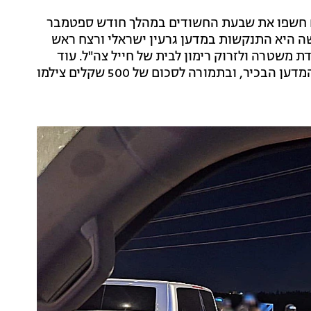
ים חשפו את שבעת החשודים במהלך חודש ספטמבר
ה היא התנקשות במדען גרעין ישראלי ורצח ראש
ת משטרה ולזרוק רימון לבית של חייל צה"ל. עוד
עלה כי חלק מהחשודים הגיעו בסמוך למקום מגוריו של המדען הבכיר, ובתמורה לסכום של 500 שקלים צילמו