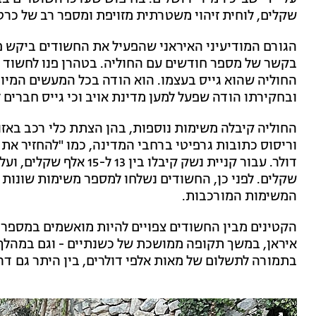
שקלים, לוחית זיהוי משטרתית מזויפת ומספר רב של כרט
הגורם המודיעיני האיראני שהפעיל את החשודים ביקש פ
החוליה שהוא גייס בעצמו. הוא הודה בכל המעשים המיוחס
ובחקירתו הודה שפעל למען מדינת אויב וכי גייס חברים 
החוליה קיבלה משימות נוספות, בהן הצתת כלי רכב באזור
שקלים. לפני כן, החשודים נשלחו למספר משימות שונות 
המשימות המורכבות.
הקטינים מבין החשודים צפויים להיות מואשמים במספר ע
איראן, במשך תקופה ממושכת של כשנתיים - וגם במהלך
בתמורה לתשלום של מאות אלפי דולרים, בין היתר גם דר