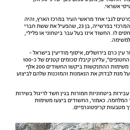
יסי אשראי.
רטים לגבי אחד מראשי העיר במרכז הארץ, והיה
בקשר של מספר חודשים עם החוליה. בטהרן פנו לחשוד המרכזי בפרשייה, בן 23, שהפעיל את ששת חברי
ים לו. החשוד אינו בעל עבר ביטחוני או פלילי,
למשימה.
 עין כרם בירושלים, איסוף מודיעין בישראל -
וריסוס כתובות גרפיטי ברחבי המדינה, כמו "להחזיר את החטופים", עליהן קיבלו סכומים קטנים של כ-100
דולר. עבור קניית נשק קיבלו בין 13 ל-15 אלף שקלים, ועל משימות ההתנקשות ביקשו החשודים 200 אלף
על מנת לבדוק את הנאמנות והמוכנות שלהם לביצוע
בירות ביטחוניות חמורות בגין חשד לריגול בשירות
 המלחמה. כאמור, החשודים ביצעו משימות
ך מטבעות קריפטוגרפיים.