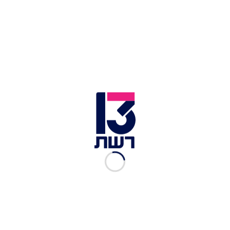
מוחמד חמיד. ארבעת הבכירים התכנסו יחד בנקודה
די קרובה לגדר הגבול, וצה"ל, לפי הדיווחים, ניצל את
הגישה היחסית נוחה כדי לפעול.