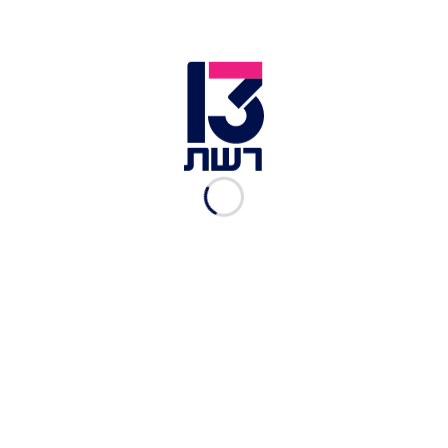
ולמען המולדת. רצית לשרת בצבא שירות משמעותי
וכך היה, היית העיניים של המדינה".
גל, חברתה של נועה, סיפרה עליה: "היא הייתה לב
ונשמה טובה, אהבה את כולם. התנדבה בכל מקום,
הלב הכי רחב שיש, עם החיוך הכי כובש שיש, וגומות
החן שאי אפשר לעמוד בפניהן".