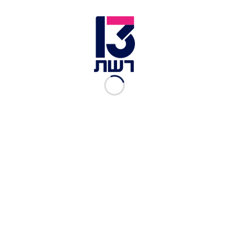
אפרת אלחדד ואלירן אלגרבלי | צילום: חדשות 13
אפרת, שהעבירה את שעותיה האחרונות כרווקה
בבאר שבע עם משפחתה, ראתה כי קבוצות
הוואטסאפ שלה רועשות וגועשות, ולא האמינה
למתרחש. "מתוך שינה, ראיתי שהיו אזעקות בנתיבות,
בשדרות, בניר עם ובכל מקום אפשרי", הרחיבה,
"יצאתי מהחדר וראיתי את האחים שלי מסתכלים עליי
בפנים נפולות. 'אתם קולטים מה קורה בדרום?',
שאלתי, 'יבטלו לי את החתונה'. החל מהרגע הזה