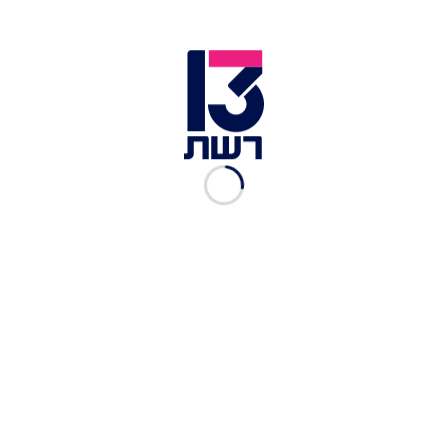
הצהרת ראש הממשלה בנימין נתניהו בנוגע למצב הביטחוני |
צילום: חדשות 13
בהמשך, הגיב לדברים חבר הלשכה המדינית של
הג'יהאד האסלאמי, חאלד אל-בטש, ואמר: "אנו
מזהירים מניסיון מניפולציה חדש של נתניהו על הסכם
הפסקת האש שהושג בפיקוח מצרי, שבמסגרתו ישנה
התחייבות להפסקת התוקפנות הנפשעת. אנו מבינים
כי נתניהו בהצהרותיו פונה לציבור שלו ומחפש מוצא
ודרך להימלט מנפילתו הפוליטית".