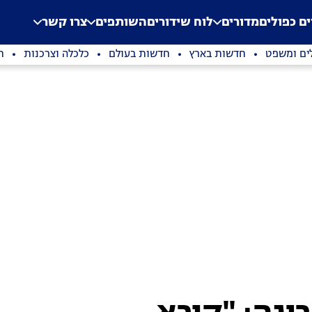
.
Application error: a clien
ים כפולים
מדורים
לוח שידורים
השותפים
צרו קשר
ים ומשפט
חדשות בארץ
חדשות בעולם
כלכלה וצרכנות
ת