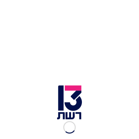
בפרטים וצה״ל מלווה אותה. כוחות הביטחון ימשיכו
לפעול בכלל המאמצים להשבת החטופים".
פרחאן אל-קאדי עם אחיו בבית החולים