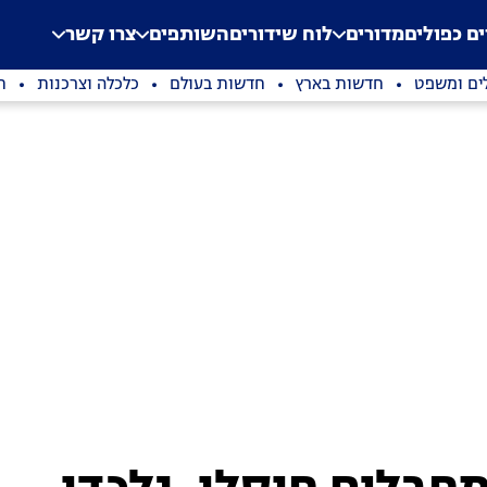
.
Application error: a clien
ים כפולים
מדורים
לוח שידורים
השותפים
צרו קשר
ים ומשפט
חדשות בארץ
חדשות בעולם
כלכלה וצרכנות
ת