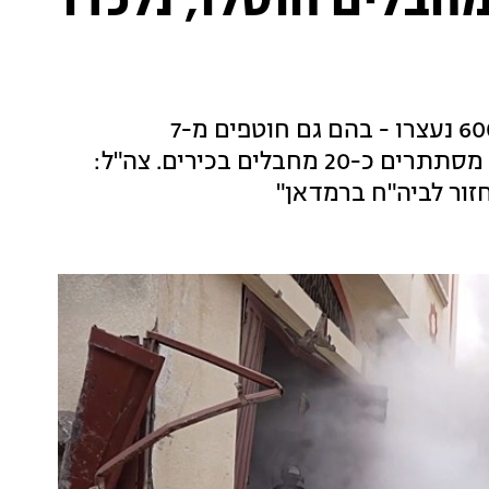
בצע בשיפא: כ-140 מחבלים חוסלו, נלכדו
כ-140 מחבלים חוסלו בחילופי האש, ויותר מ-600 נעצרו - בהם גם חוטפים מ-7
באוקטובר. על-פי הערכות, בבית החולים עדיין מסתתרים כ-20 מחבלים בכירים. צה"ל:
זור לביה"ח ברמדאן"