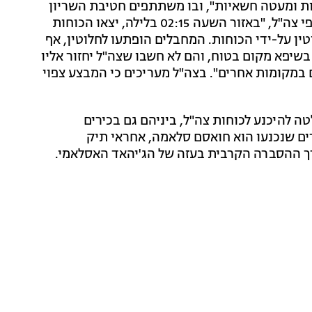
ת ומעטה חשאיות", ובו משתתפים חטיבת השריון
401, שייטת 13, לוחמי ורכזי שב"כ, ובפיקוד אוגדה 162. לפי צה"ל, "באזור השעה 02:15 בלילה, יצאו הכוחות
תר לחלוטין על-ידי הכוחות. המחבלים הופתעו לחלוטין, אף
שיפא מקום בטוח, והם לא חשבו שצה"ל יחזור אליו
במקומות אחרים". בצה"ל מעריכים כי המבצע צפוי
 להיכנע לכוחות צה"ל, ביניהם גם בכירים
ים שנכנעו הוא חואסם סלאמה, אחראי תיק
ך ההסברה הקרבית בעזה של הג'יהאד האסלאמי.