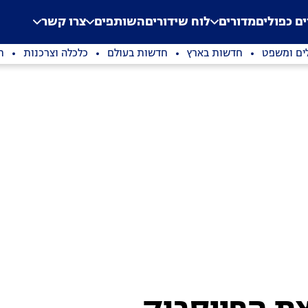
.
Application error: a clien
ים כפולים
מדורים
לוח שידורים
השותפים
צרו קשר
ים ומשפט
חדשות בארץ
חדשות בעולם
כלכלה וצרכנות
ת