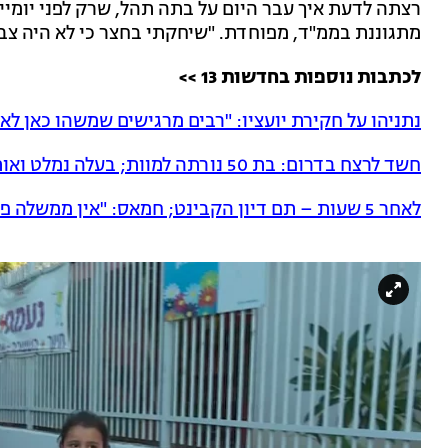
רצתה לדעת איך עבר היום על בתה תהל, שרק לפני יומי
מתגוננת בממ"ד, מפוחדת. "שיחקתי בחצר כי לא היה צב
לכתבות נוספות בחדשות 13 >>
נתניהו על חקירת יועציו: "רבים מרגישים שמשהו כאן לא
חשד לרצח בדרום: בת 50 נורתה למוות; בעלה נמלט ואותר לאחר מרדף
לאחר 5 שעות – תם דיון הקבינט; חמאס: "אין ממשלה פעילה בישראל"