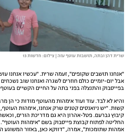
שרית דהן ובתה, תושבות עוטף עזה | צילום: חדשות 13
"אנחנו תושבים שקופים", זעמה שרית. "עכשיו אנחנו עוש
אבל יום-יומיים כולם חוזרים לשגרה ואנחנו שוב נשכחי
בפייסבוק והתנצלה בפני בתה על החיים הקשיים בעוטף. 
והיא לא לבד. עוד ועוד אימהות מהעוטף מודות כי הן מר
קשות. "יש ניואנסים קטנים שרק אנחנו, אימהות העוטף, 
קיבוץ גברעם. פטל-אהרון היא גם מדריכת הורים, וכאש
החליטה לפתוח קבוצת פייסבוק בשם "אימהות העוטף". "
אמהות שתומכות", אמרה, "דווקא כאן, באזור המשוגע הז