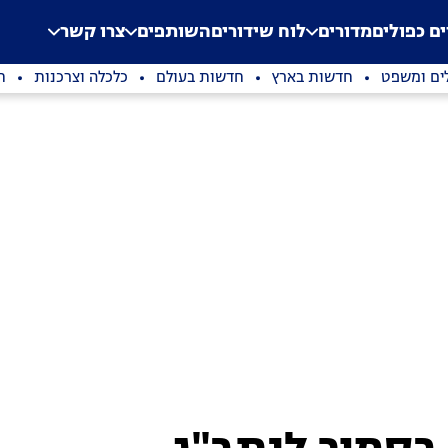
.
Application error: a clien
ים כפולים
מדורים
לוח שידורים
השותפים
צרו קשר
ים ומשפט
חדשות בארץ
חדשות בעולם
כלכלה וצרכנות
ת