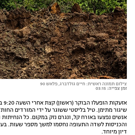
צילום תמונה ראשית: חיים גולדברג, פלאש 90
זמן צפייה: 03:15
אזע
שיגור מתימן. טיל בליסטי ששוגר על ידי המורדים החות
אנשים נפצעו באורח קל, ונגרם נזק במקום. כל הנחיתו
והכניסות לשדה התעופה נחסמו למשך מספר שעות. בעקב
דיון מיוחד.