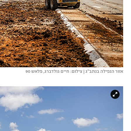
אזור הנפילה בנתב"ג | צילום: חיים גולדברג, פלאש 90