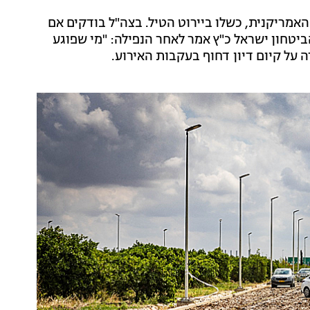
ני מיירטים, ממערכת חץ 3 הישראלית ומערכת THAAD האמריקנית, כשלו ביירוט הטיל. בצה"ל בודקים אם
יטחון ישראל כ"ץ אמר לאחר הנפילה: "מי שפוגע
ה על קיום דיון דחוף בעקבות האירוע.