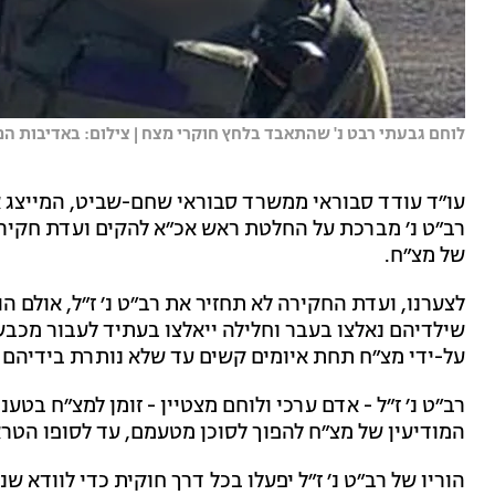
לוחם גבעתי רבט נ' שהתאבד בלחץ חוקרי מצח | צילום: באדיבות 
עו״ד עודד סבוראי ממשרד סבוראי שחם-שביט, המייצג א
רב״ט נ׳ מברכת על החלטת ראש אכ״א להקים ועדת חקירה 
של מצ״ח.
לצערנו, ועדת החקירה לא תחזיר את רב״ט נ׳ ז״ל, אולם הו
שילדיהם נאלצו בעבר וחלילה ייאלצו בעתיד לעבור מכבש ל
על-ידי מצ״ח תחת איומים קשים עד שלא נותרת בידיהם ב
רב״ט נ׳ ז״ל - אדם ערכי ולוחם מצטיין - זומן למצ״ח בטע
המודיעין של מצ״ח להפוך לסוכן מטעמם, עד לסופו הטרא
הוריו של רב״ט נ׳ ז״ל יפעלו בכל דרך חוקית כדי לוודא ש