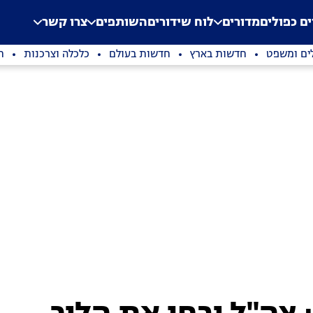
.
Application error: a clien
ים כפולים
מדורים
לוח שידורים
השותפים
צרו קשר
ים ומשפט
חדשות בארץ
חדשות בעולם
כלכלה וצרכנות
ת