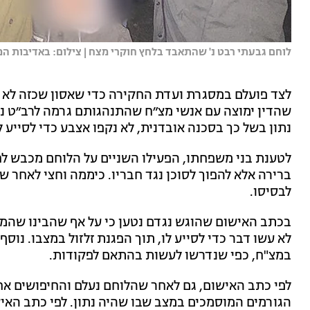
לוחם גבעתי רבט נ' שהתאבד בלחץ חוקרי מצח | צילום: באדיבות 
לצד פועלם במסגרת ועדת החקירה כדי שאסון שכזה לא יישנ
שהדין ימוצה עם אנשי מצ״ח שהתנהגותם גרמה לרב״ט נ׳
נתון בשל כך בסכנה אובדנית, לא נקפו אצבע כדי לסייע ל
לטענת בני משפחתו, הפעילו השניים על הלוחם מכבש לחצי
ברירה אלא להפוך לסוכן נגד חבריו. כיממה וחצי לאחר ש
לבסיסו.
בכתב האישום שהוגש נגדם נטען כי על אף שהבינו שהמג
לא עשו דבר כדי לסייע לו, תוך הפגנת זלזול במצבו. נוס
במצ"ח, כפי שנדרשו לעשות בהתאם לפקודות.
לפי כתב האישום, גם לאחר שהלוחם נעלם והחיפושים אחר
הגורמים המוסמכים במצב שבו שהיה נתון. לפי כתב האיש