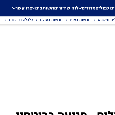
.
Application error: a clien
ים כפולים
מדורים
לוח שידורים
השותפים
צרו קשר
ים ומשפט
חדשות בארץ
חדשות בעולם
כלכלה וצרכנות
ת