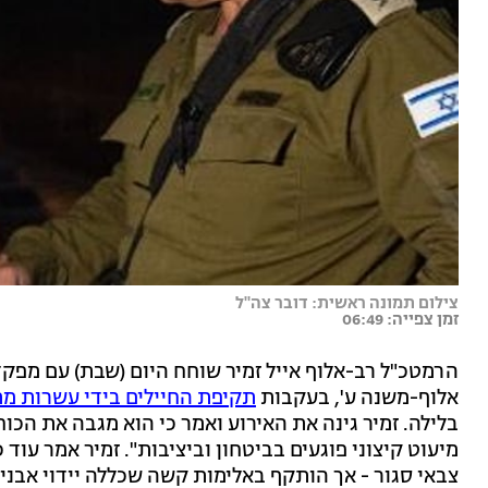
צילום תמונה ראשית: דובר צה"ל
זמן צפייה: 06:49
אלוף-משנה ע', בעקבות
תקיפת החיילים בידי עשרות מ
בלילה. זמיר גינה את האירוע ואמר כי הוא מגבה את הכו
מיעוט קיצוני פוגעים בביטחון וביציבות". זמיר אמר עוד
צבאי סגור - אך הותקף באלימות קשה שכללה יידוי אבנים,