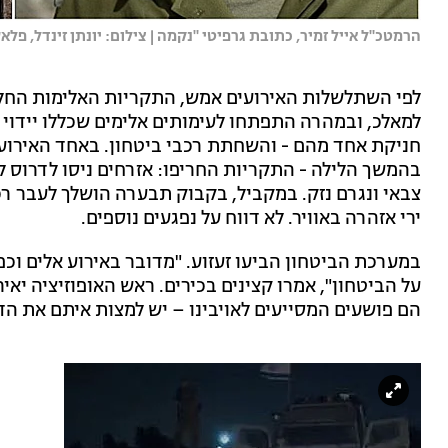
הרמטכ"ל אייל זמיר, כתובת גרפיטי "נקמה | צילום: יונתן זינדל, פלאש 90 / דוברות המשט
למאלכ, ובמהרה התפתחו לעימותים אלימים שכללו יידוי 
חניקת אחד מהם - והשחתת רכבי ביטחון. באחד האירועים
בהמשך הלילה - התקריות החריפו: אזרחים ניסו לדרוס ל
צבאי ונגרם נזק. במקביל, בקבוק תבערה הושלך לעבר רכב
ירי אזהרה באוויר. לא דווח על נפגעים נוספים.
במערכת הביטחון הביעו זעזוע. "מדובר באירוע אלים וכפ
על הביטחון", אמרו קצינים בכירים. ראש האופוזיציה יאיר
הם פושעים המסייעים לאויבינו – יש למצות איתם את הדי