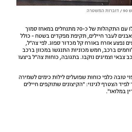
רה
לפי השתלשלות האירועים אמש, התקריות האלימות החלו עם התקהלות של כ-70 מתנחלים במאחז סמוך
אבנים לעבר חיילים, תקיפת מפקדים בשטח - כולל
 נפצע אזרח באורח קל מכדור ספוג. לפי צה"ל,
וחמים ברכב, חמש מכוניות התנגשו במכוון ברכב
 צבאי וצמיגים נוקבו. בתגובה, כוחות צה"ל ביצעו
וי טובה כלפי כוחות שפועלים לילות כימים לשמירה
 לפיד הצטרף לגינוי: "הקיצונים שתוקפים חיילים
ן במלואו".