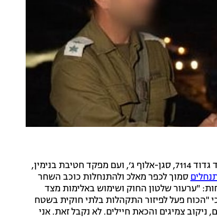
הרמטכ"ל רב-אלוף אייל זמיר שוחח היום (שבת) עם מפקד גדוד 7114, סגן-אלוף ג׳, ועם מפקד חטיבת בנימין,
תנחלים
סמוך לכפר מאלכ ולהתנחלות כוכב השחר
חות: "ערעור שלטון החוק ושימוש באלימות מצד
 כי "הכוח פעל לפיזור התקהלות בלתי חוקית בשטח
 ניקוב צמיגים והכאת חיילים. לא נקבל זאת. אני